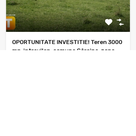
OPORTUNITATE INVESTITIE! Teren 3000
mp, intravilan, comuna Gârcina, zona
Oprișeni
Prezentare: Astăzi vă prezint o oportunitate pentru
investiție și anume…
Suprafata
3000 mp
sq ft
De Vânzare
21,000€