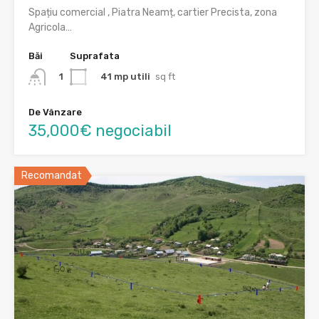
Spațiu comercial , Piatra Neamț, cartier Precista, zona
Agricola…
Băi
Suprafata
41 mp utili
sq ft
1
De Vânzare
35,000€ negociabil
Recomandat