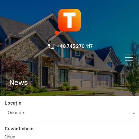
+40 745 270 117
News
Locație
Oriunde
Cuvânt cheie