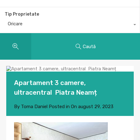
Tip Proprietate
Oricare
Caută
Apartament 3 camere,
ultracentral Piatra Neamț
By
Toma Daniel
Posted in On
august 29, 2023