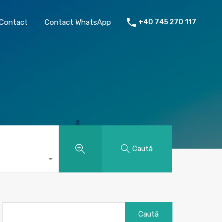
chiriat
Despre mine
Contact
Contact WhatsApp
Contact
Contact WhatsApp
+40 745 270 117
Caută
Caută
după: