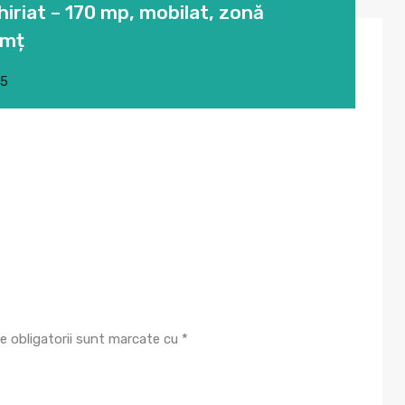
riat – 170 mp, mobilat, zonă
amț
25
e obligatorii sunt marcate cu
*