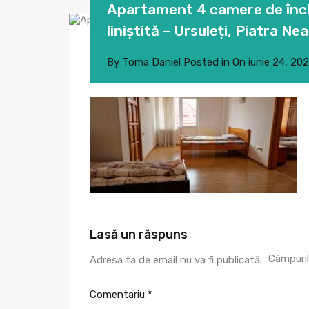
Apartament 4 camere de închi
liniștită – Ursuleți, Piatra Ne
By
Toma Daniel
Posted in On
iunie 24, 20
Lasă un răspuns
Câmpuril
Adresa ta de email nu va fi publicată.
Comentariu
*