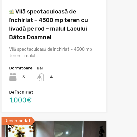
Vilă spectaculoasă de
închiriat – 4500 mp teren cu
livadă pe rod – malul Lacului
Bâtca Doamnei
Vilă spectaculoasă de închiriat – 4500 mp
teren – malul…
Dormitoare
Băi
3
4
De Închiriat
1,000€
Recomandat