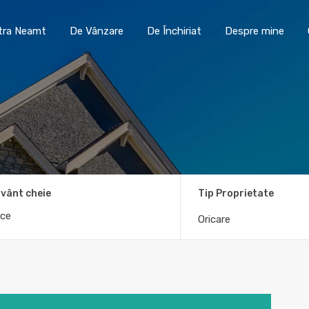
Toma Imobiliare Piatra Neamt
De Vânzare
De În
atra Neamt
De Vânzare
De Închiriat
Despre mine
vânt cheie
Tip Proprietate
Oricare