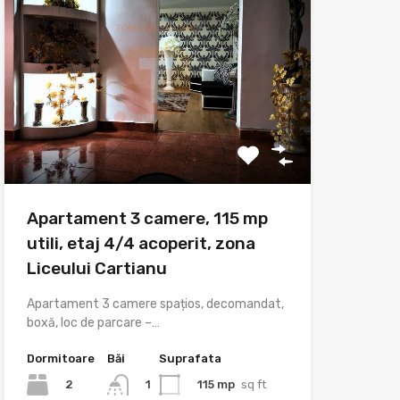
Apartament 3 camere, 115 mp
utili, etaj 4/4 acoperit, zona
Liceului Cartianu
Apartament 3 camere spațios, decomandat,
boxă, loc de parcare –…
Dormitoare
Băi
Suprafata
2
115 mp
sq ft
1