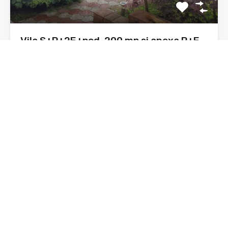
Vila S+P+2E+pod, 200 mp si anexa P+E
200 mp, 1000 mp teren zona Kaufland
Astazi, va supun atentiei o vila, construnctie 1980, din
caramida,…
Dormitoare
Băi
Suprafata
2
400 mp
sq ft
3
De Vânzare
210,000€