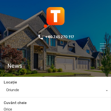
+40 745 270 117
News
Locație
Oriunde
Cuvânt cheie