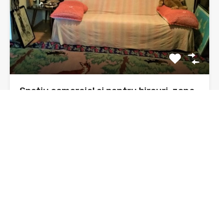
Spatiu comercial si pentru birouri, zona
Orion, parter bloc, 41 mp
Se doreste vanzarea unui spatiu comercial sau pentru
birouri, situat…
Băi
Suprafata
47 mp construiti
sq ft
1
De Vânzare
36,500€