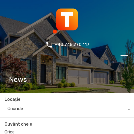
+40 745 270 117
News
Locație
Oriunde
Cuvânt cheie