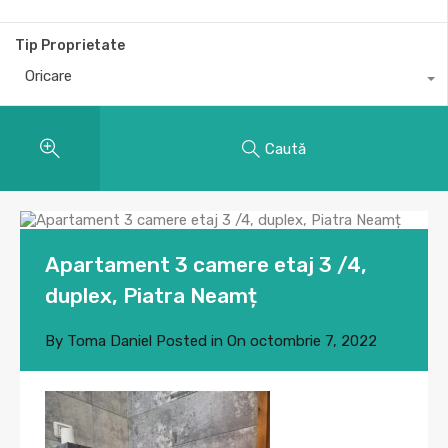
Tip Proprietate
Oricare
Caută
Apartament 3 camere etaj 3 /4,
duplex, Piatra Neamț
By
Toma Daniel
Posted in On
octombrie 7, 2022