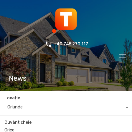
+40 745 270 117
News
Locație
Oriunde
Cuvânt cheie