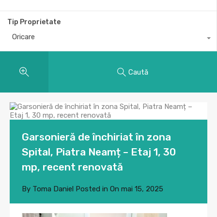
Tip Proprietate
Oricare
Caută
Garsonieră de închiriat în zona
Spital, Piatra Neamț – Etaj 1, 30
mp, recent renovată
By
Toma Daniel
Posted in On
mai 15, 2025