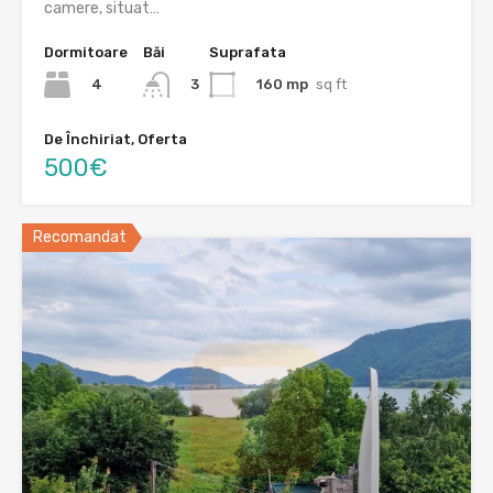
camere, situat…
Dormitoare
Băi
Suprafata
4
160 mp
sq ft
3
De Închiriat, Oferta
500€
Recomandat