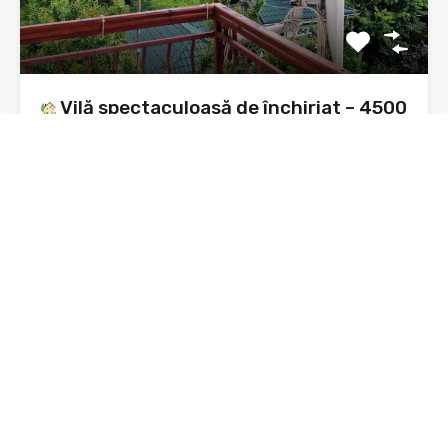
Vilă spectaculoasă de închiriat – 4500
mp teren cu livadă pe rod – malul
Lacului Bâtca Doamnei
Vilă spectaculoasă de închiriat – 4500 mp teren – malul…
Dormitoare
Băi
3
4
De Închiriat
1,000€