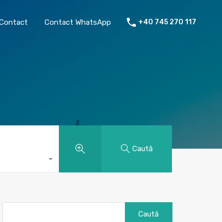
chiriat
Despre mine
Contact
Contact WhatsApp
Contact
Contact WhatsApp
+40 745 270 117
Caută
Caută
după: