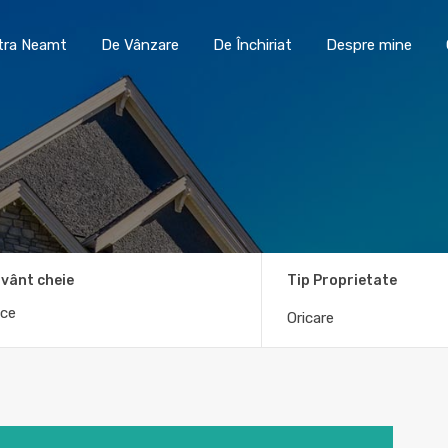
Toma Imobiliare Piatra Neamt
De Vânzare
De În
atra Neamt
De Vânzare
De Închiriat
Despre mine
vânt cheie
Tip Proprietate
Oricare