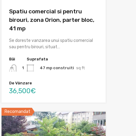
Spatiu comercial si pentru
birouri, zona Orion, parter bloc,
41 mp
Se doreste vanzarea unui spatiu comercial
sau pentru birouri, situat…
Băi
Suprafata
47 mp construiti
sq ft
1
De Vânzare
36,500€
Recomandat