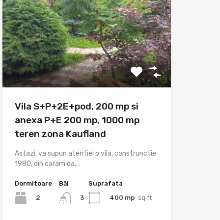
Vila S+P+2E+pod, 200 mp si
anexa P+E 200 mp, 1000 mp
teren zona Kaufland
Astazi, va supun atentiei o vila, construnctie
1980, din caramida,…
Dormitoare
Băi
Suprafata
2
400 mp
sq ft
3