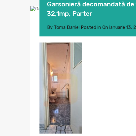
Garsonieră decomandată de v
32,1mp, Parter
By
Toma Daniel
Posted in On
ianuarie 13, 