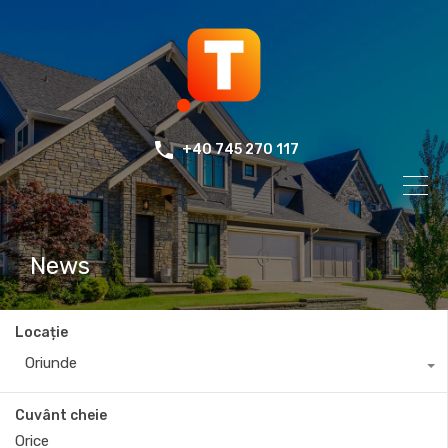
+40 745 270 117
News
Locație
Oriunde
Cuvânt cheie