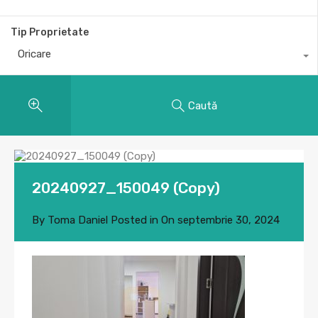
Tip Proprietate
Oricare
Caută
20240927_150049 (Copy)
By
Toma Daniel
Posted in On
septembrie 30, 2024