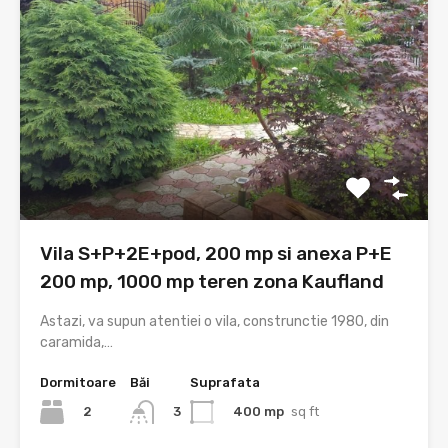
Vila S+P+2E+pod, 200 mp si anexa P+E
200 mp, 1000 mp teren zona Kaufland
Astazi, va supun atentiei o vila, construnctie 1980, din
caramida,…
Dormitoare
Băi
Suprafata
2
400 mp
sq ft
3