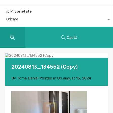
Tip Proprietate
Oricare
Caută
20240813_134552 (Copy)
By
Toma Daniel
Posted in On
august 15, 2024