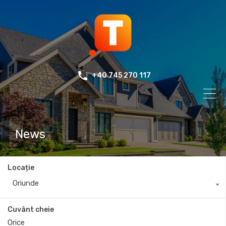
+40 745 270 117
News
Locație
Oriunde
Cuvânt cheie