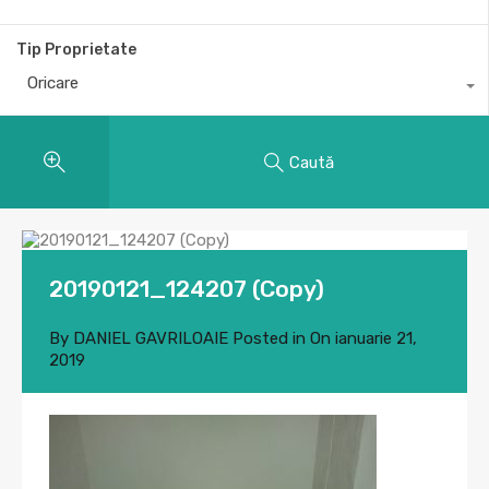
Tip Proprietate
Oricare
Caută
20190121_124207 (Copy)
By
DANIEL GAVRILOAIE
Posted in On
ianuarie 21,
2019