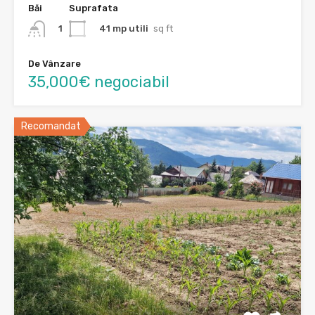
Băi
Suprafata
41 mp utili
sq ft
1
De Vânzare
35,000€ negociabil
Recomandat