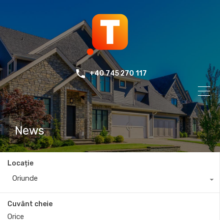
+40 745 270 117
News
Locație
Oriunde
Cuvânt cheie