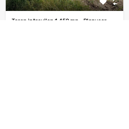
Teren intravilan 1.450 mp – Plopușor,
Alexandru cel Bun (Neamț)
Sunt Daniel, agent imobiliar, și propun spre vânzare un
teren…
Suprafata
1450
mp
De Vânzare, Oferta
37€ euro/mp/negociabil