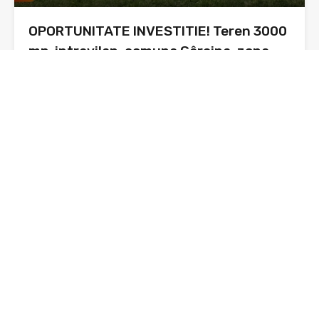
OPORTUNITATE INVESTITIE! Teren 3000
mp, intravilan, comuna Gârcina, zona
Oprișeni
Prezentare: Astăzi vă prezint o oportunitate pentru
investiție și anume…
Suprafata
3000 mp
sq ft
De Vânzare
21,000€