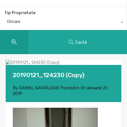
Tip Proprietate
Oricare
Caută
20190121_124230 (Copy)
By
DANIEL GAVRILOAIE
Posted in On
ianuarie 21,
2019