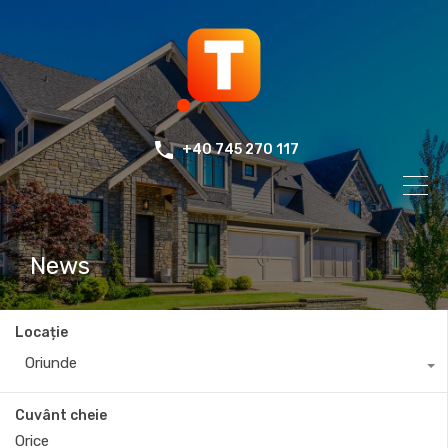
+40 745 270 117
News
Locație
Oriunde
Cuvânt cheie