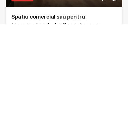
Spatiu comercial sau pentru
birouri,cabinet etc. Precista, zona
Agricola international
Spațiu comercial , Piatra Neamț, cartier Precista, zona
Agricola…
Băi
Suprafata
41 mp utili
sq ft
1
De Vânzare
35,000€ negociabil