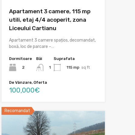
Apartament 3 camere, 115 mp
utili, etaj 4/4 acoperit, zona
Liceului Cartianu
Apartament 3 camere spațios, decomandat,
boxă, loc de parcare –…
Dormitoare
Băi
Suprafata
2
115 mp
sq ft
1
De Vânzare, Oferta
100,000€
Recomandat