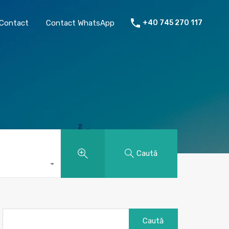
chiriat
Despre mine
Contact
Contact WhatsApp
Contact
Contact WhatsApp
+40 745 270 117
Caută
Caută
după: