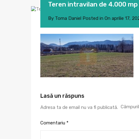
Teren intravilan de 4.000 mp 
By
Toma Daniel
Posted in On
aprilie 17, 2
Lasă un răspuns
Câmpuril
Adresa ta de email nu va fi publicată.
Comentariu
*