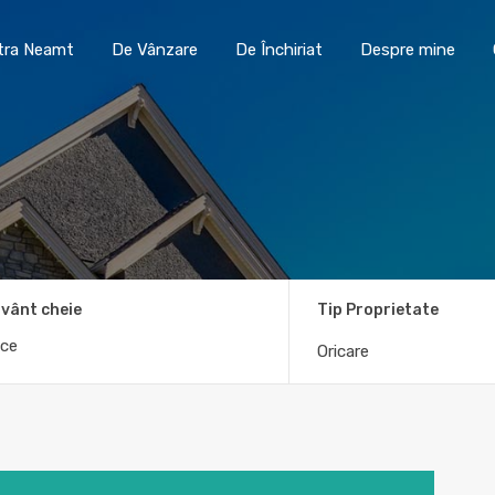
Toma Imobiliare Piatra Neamt
De Vânzare
De În
atra Neamt
De Vânzare
De Închiriat
Despre mine
vânt cheie
Tip Proprietate
Oricare