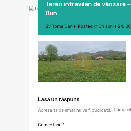
Teren intravilan de vânzare 
Bun
By
Toma Daniel
Posted in On
aprilie 24, 2
Lasă un răspuns
Câmpuril
Adresa ta de email nu va fi publicată.
Comentariu
*