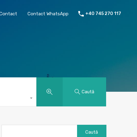
chiriat
Despre mine
Contact
Contact WhatsApp
Contact
Contact WhatsApp
+40 745 270 117
Caută
Caută
după: