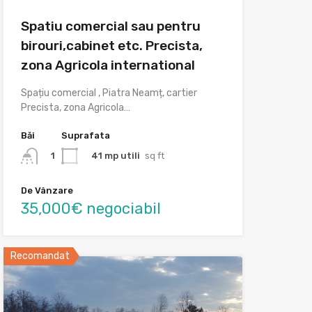
Spatiu comercial sau pentru
birouri,cabinet etc. Precista,
zona Agricola international
Spațiu comercial , Piatra Neamț, cartier
Precista, zona Agricola…
Băi
Suprafata
41 mp utili
sq ft
1
De Vânzare
35,000€ negociabil
Recomandat