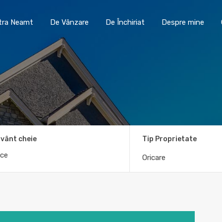
Toma Imobiliare Piatra Neamt
De Vânzare
De În
atra Neamt
De Vânzare
De Închiriat
Despre mine
vânt cheie
Tip Proprietate
Oricare