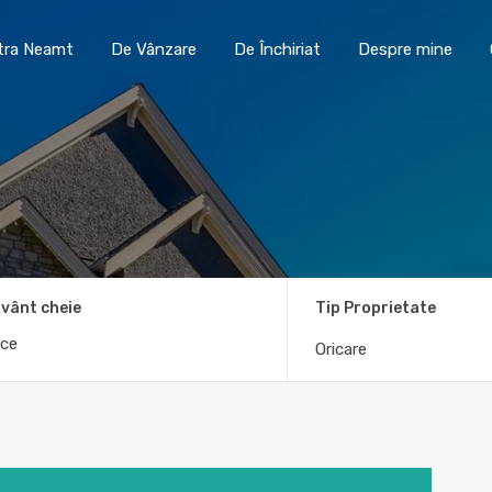
Toma Imobiliare Piatra Neamt
De Vânzare
De În
atra Neamt
De Vânzare
De Închiriat
Despre mine
vânt cheie
Tip Proprietate
Oricare