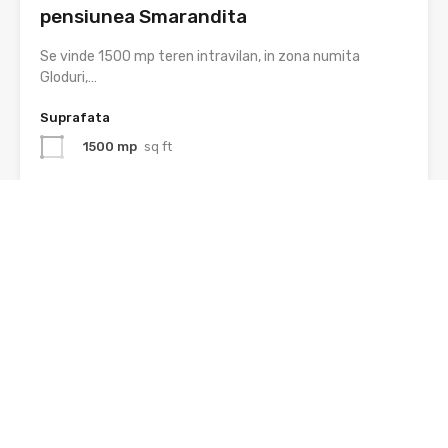
pensiunea Smarandita
Se vinde 1500 mp teren intravilan, in zona numita
Gloduri,…
Suprafata
1500 mp
sq ft
De Vânzare
25€
Recomandat