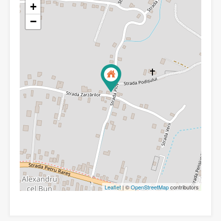
+
−
Leaflet
| ©
OpenStreetMap
contributors