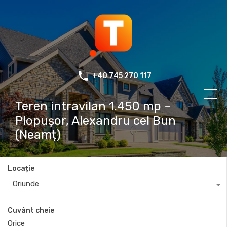
+40 745 270 117
Teren intravilan 1.450 mp –
Plopușor, Alexandru cel Bun
(Neamț)
Locație
Oriunde
Cuvânt cheie