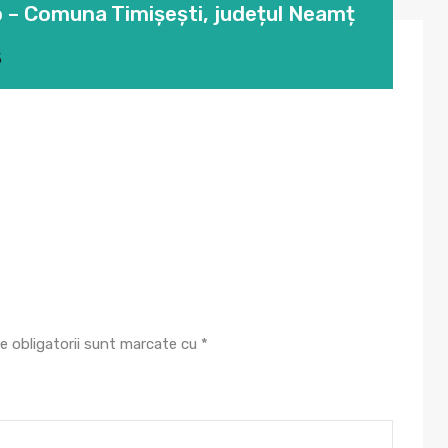
p – Comuna Timișești, județul Neamț
5
e obligatorii sunt marcate cu
*