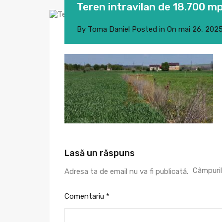
Teren intravilan de 18.700 m
By
Toma Daniel
Posted in On
mai 26, 202
Lasă un răspuns
Câmpuril
Adresa ta de email nu va fi publicată.
Comentariu
*