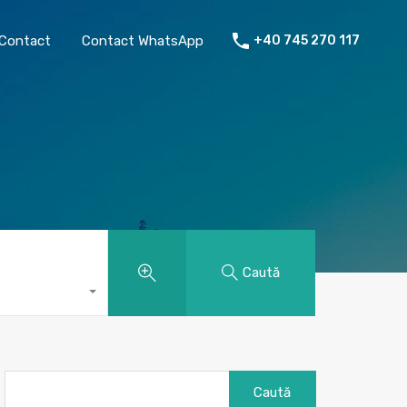
chiriat
Despre mine
Contact
Contact WhatsApp
Contact
Contact WhatsApp
+40 745 270 117
Caută
Caută
după: