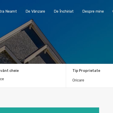
Toma Imobiliare Piatra Neamt
De Vânzare
De În
atra Neamt
De Vânzare
De Închiriat
Despre mine
vânt cheie
Tip Proprietate
Oricare