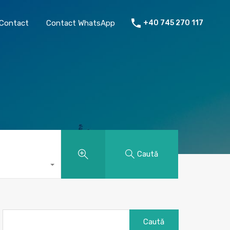
chiriat
Despre mine
Contact
Contact WhatsApp
Contact
Contact WhatsApp
+40 745 270 117
Caută
Caută
după: