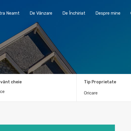
Toma Imobiliare Piatra Neamt
De Vânzare
De În
atra Neamt
De Vânzare
De Închiriat
Despre mine
vânt cheie
Tip Proprietate
Oricare