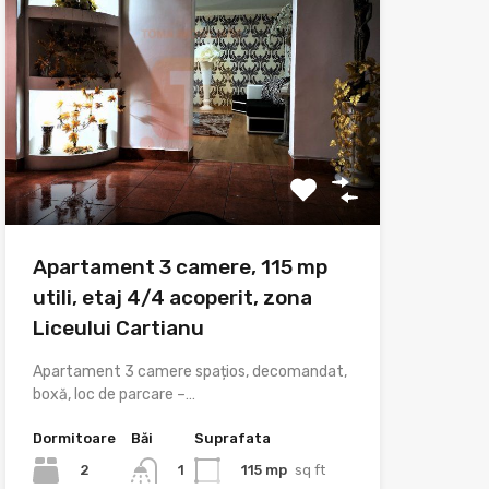
Apartament 3 camere, 115 mp
utili, etaj 4/4 acoperit, zona
Liceului Cartianu
Apartament 3 camere spațios, decomandat,
boxă, loc de parcare –…
Dormitoare
Băi
Suprafata
2
115 mp
sq ft
1