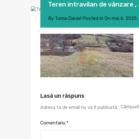
Teren intravilan de vânzare 
By
Toma Daniel
Posted in On
mai 6, 2025
Lasă un răspuns
Câmpuril
Adresa ta de email nu va fi publicată.
Comentariu
*