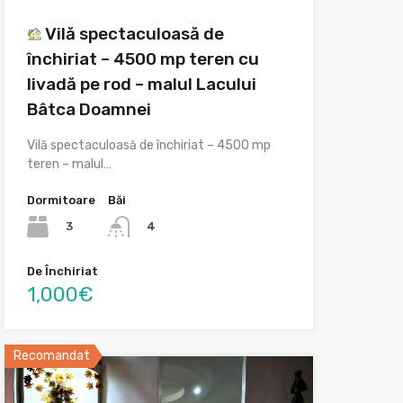
Vilă spectaculoasă de
închiriat – 4500 mp teren cu
livadă pe rod – malul Lacului
Bâtca Doamnei
Vilă spectaculoasă de închiriat – 4500 mp
teren – malul…
Dormitoare
Băi
3
4
De Închiriat
1,000€
Recomandat