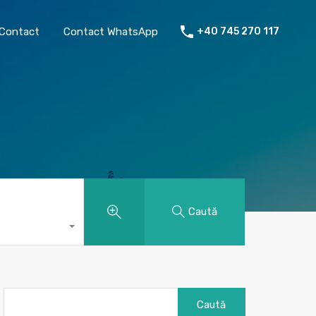
chiriat
Despre mine
Contact
Contact WhatsApp
Contact
Contact WhatsApp
+40 745 270 117
Caută
Caută
după: