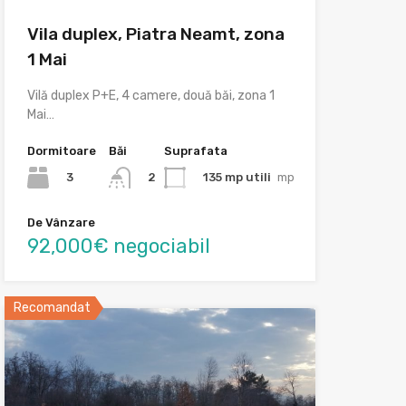
Vila duplex, Piatra Neamt, zona
1 Mai
Vilă duplex P+E, 4 camere, două băi, zona 1
Mai…
Dormitoare
Băi
Suprafata
3
135 mp utili
mp
2
De Vânzare
92,000€ negociabil
Recomandat