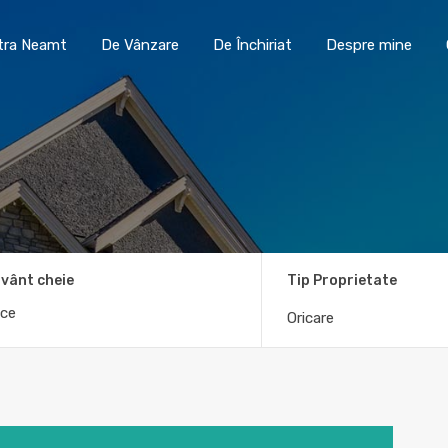
Toma Imobiliare Piatra Neamt
De Vânzare
De În
atra Neamt
De Vânzare
De Închiriat
Despre mine
vânt cheie
Tip Proprietate
Oricare