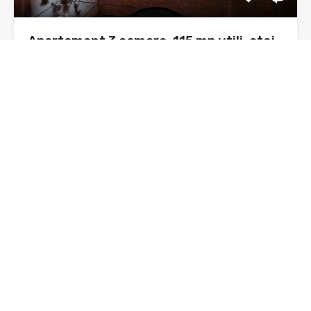
Apartament 3 camere, 115 mp utili, etaj
4/4 acoperit, zona Liceului Cartianu
Apartament 3 camere spațios, decomandat, boxă, loc de
parcare –…
Dormitoare
Băi
Suprafata
2
115 mp
sq ft
1
De Vânzare, Oferta
100,000€