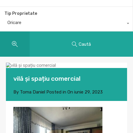
Tip Proprietate
Oricare
Caută
vilă și spațiu comercial
By
Toma Daniel
Posted in On
iunie 29, 2023