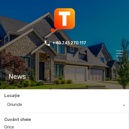
+40 745 270 117
News
Locație
Oriunde
Cuvânt cheie