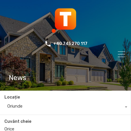
+40 745 270 117
News
Locație
Oriunde
Cuvânt cheie