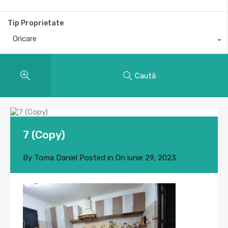
Tip Proprietate
Oricare
Caută
7 (Copy)
By
Toma Daniel
Posted in On
iunie 29, 2023