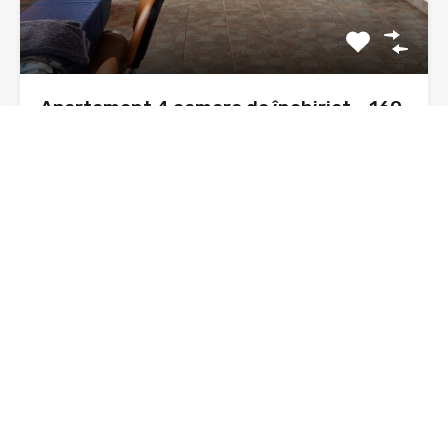
Apartament 4 camere de închiriat – 160
mp, vilă, zonă Ursuleți, Neamț
Disponibil spre închiriere, un apartament spațios cu 4
camere, situat…
Dormitoare
Băi
Suprafata
4
160 mp
sq ft
3
De Închiriat, Oferta
500€