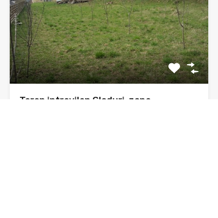
Teren intravilan Gloduri, zona
pensiunea Smarandita
Se vinde 1500 mp teren intravilan, in zona numita
Gloduri,…
Suprafata
1500 mp
sq ft
De Vânzare
25€