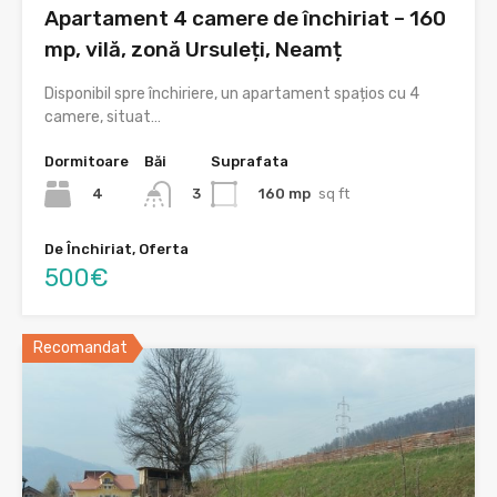
Apartament 4 camere de închiriat – 160
mp, vilă, zonă Ursuleți, Neamț
Disponibil spre închiriere, un apartament spațios cu 4
camere, situat…
Dormitoare
Băi
Suprafata
4
160 mp
sq ft
3
De Închiriat, Oferta
500€
Recomandat