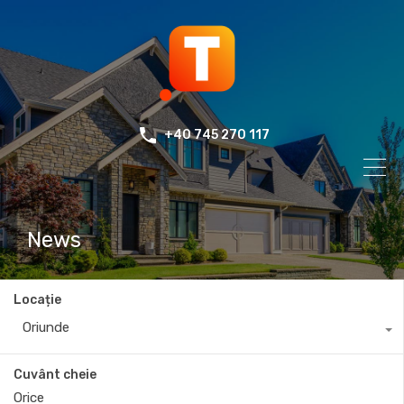
+40 745 270 117
News
Locație
Oriunde
Cuvânt cheie