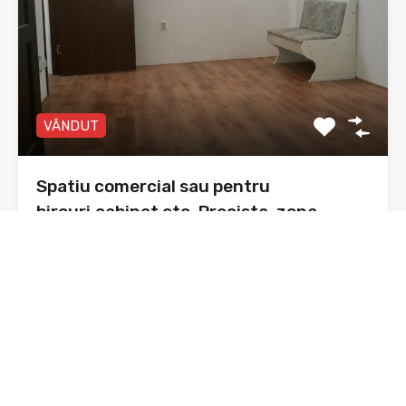
VÂNDUT
Spatiu comercial sau pentru
birouri,cabinet etc. Precista, zona
Agricola international
Spațiu comercial , Piatra Neamț, cartier Precista, zona
Agricola…
Băi
Suprafata
41 mp utili
sq ft
1
De Vânzare