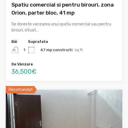
Spatiu comercial si pentru birouri, zona
Orion, parter bloc, 41 mp
Se doreste vanzarea unui spatiu comercial sau pentru
birouri, situat…
Băi
Suprafata
47 mp construiti
sq ft
1
De Vânzare
36,500€
Recomandat