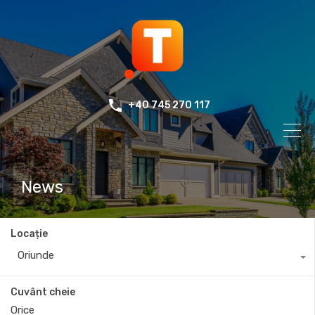
+40 745 270 117
News
Locație
Oriunde
Cuvânt cheie