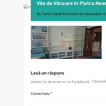
Vila de Vânzare în Piatra Nea
By
Toma Daniel
Posted in On
decembrie 4
Lasă un răspuns
Câmpuril
Adresa ta de email nu va fi publicată.
Comentariu
*