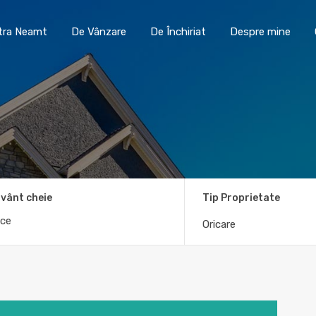
Toma Imobiliare Piatra Neamt
De Vânzare
De În
atra Neamt
De Vânzare
De Închiriat
Despre mine
vânt cheie
Tip Proprietate
Oricare