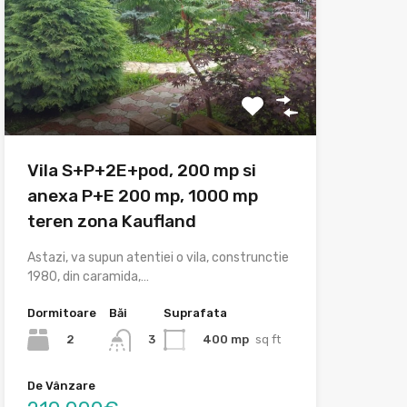
Vila S+P+2E+pod, 200 mp si
anexa P+E 200 mp, 1000 mp
teren zona Kaufland
Astazi, va supun atentiei o vila, construnctie
1980, din caramida,…
Dormitoare
Băi
Suprafata
2
400 mp
sq ft
3
De Vânzare