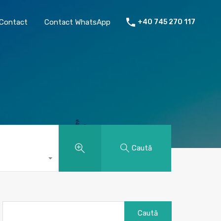
chiriat
Despre mine
Contact
Contact WhatsApp
Contact
Contact WhatsApp
+40 745 270 117
Caută
Caută
după: