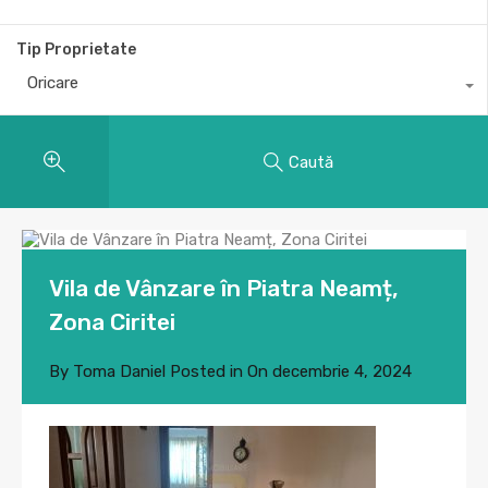
Tip Proprietate
Oricare
Caută
Vila de Vânzare în Piatra Neamț,
Zona Ciritei
By
Toma Daniel
Posted in On
decembrie 4, 2024