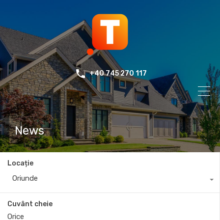
+40 745 270 117
News
Locație
Oriunde
Cuvânt cheie