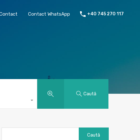
chiriat
Despre mine
Contact
Contact WhatsApp
Contact
Contact WhatsApp
+40 745 270 117
Caută
Caută
după: