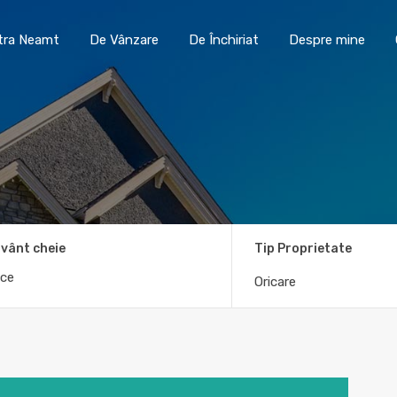
Toma Imobiliare Piatra Neamt
De Vânzare
De În
atra Neamt
De Vânzare
De Închiriat
Despre mine
vânt cheie
Tip Proprietate
Oricare