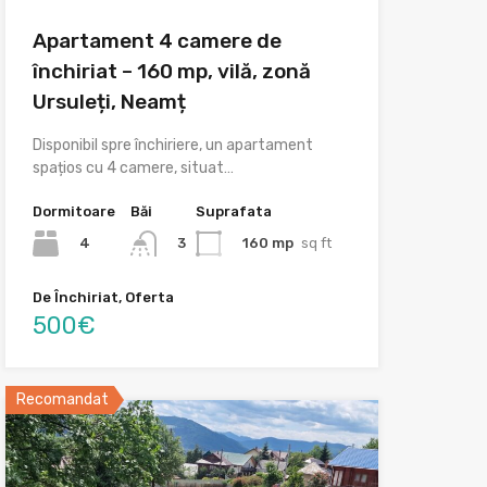
Apartament 4 camere de
închiriat – 160 mp, vilă, zonă
Ursuleți, Neamț
Disponibil spre închiriere, un apartament
spațios cu 4 camere, situat…
Dormitoare
Băi
Suprafata
4
160 mp
sq ft
3
De Închiriat, Oferta
500€
Recomandat