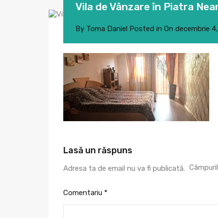
Vila de Vânzare în Piatra Nea
By
Toma Daniel
Posted in On
decembrie 4
Lasă un răspuns
Câmpuril
Adresa ta de email nu va fi publicată.
Comentariu
*