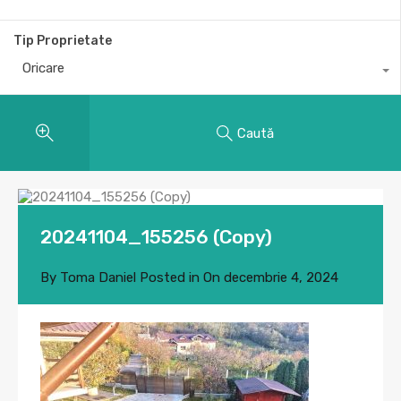
Tip Proprietate
Oricare
Caută
20241104_155256 (Copy)
By
Toma Daniel
Posted in On
decembrie 4, 2024