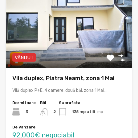
VÂNDUT
Vila duplex, Piatra Neamt, zona 1 Mai
Vilă duplex P+E, 4 camere, două băi, zona 1 Mai…
Dormitoare
Băi
Suprafata
3
135 mp utili
mp
2
De Vânzare
92,000€ negociabil