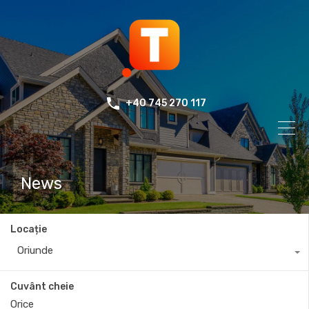
+40 745 270 117
News
Locație
Oriunde
Cuvânt cheie