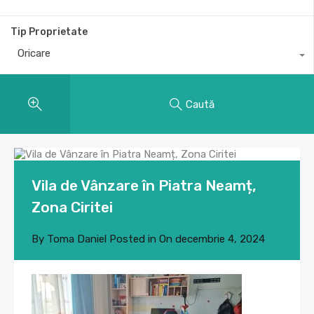
Tip Proprietate
Oricare
Caută
Vila de Vânzare în Piatra Neamț,
Zona Ciritei
By
Toma Daniel
Posted in On
decembrie 4, 2024