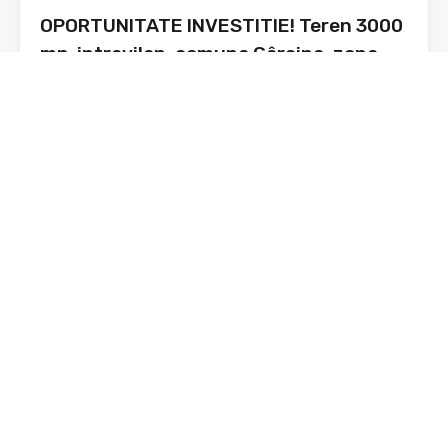
OPORTUNITATE INVESTITIE! Teren 3000
mp, intravilan, comuna Gârcina, zona
Oprișeni
Prezentare: Astăzi vă prezint o oportunitate pentru
investiție și anume…
Suprafata
3000 mp
sq ft
De Vânzare
21,000€