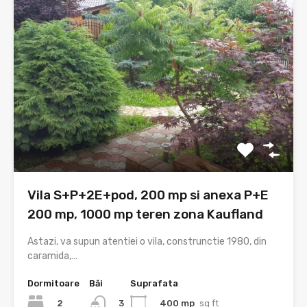
Vila S+P+2E+pod, 200 mp si anexa P+E
200 mp, 1000 mp teren zona Kaufland
Astazi, va supun atentiei o vila, construnctie 1980, din
caramida,…
Dormitoare
Băi
Suprafata
2
400 mp
sq ft
3