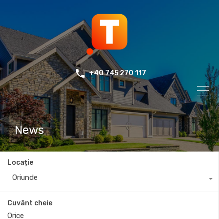
+40 745 270 117
News
Locație
Oriunde
Cuvânt cheie