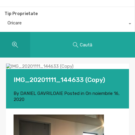
Tip Proprietate
Oricare
Caută
IMG_20201111_144633 (Copy)
By
DANIEL GAVRILOAIE
Posted in On
noiembrie 16,
2020