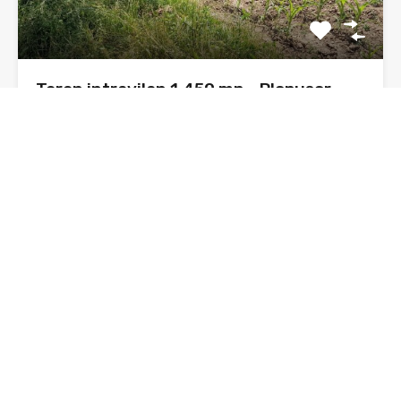
Teren intravilan 1.450 mp – Plopușor,
Alexandru cel Bun (Neamț)
Sunt Daniel, agent imobiliar, și propun spre vânzare un
teren…
Suprafata
1450
mp
De Vânzare, Oferta
37€ euro/mp/negociabil