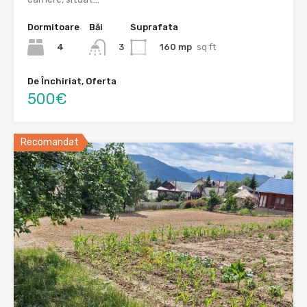
Dormitoare
Băi
Suprafata
4
160 mp
sq ft
3
De Închiriat, Oferta
500€
Recomandat