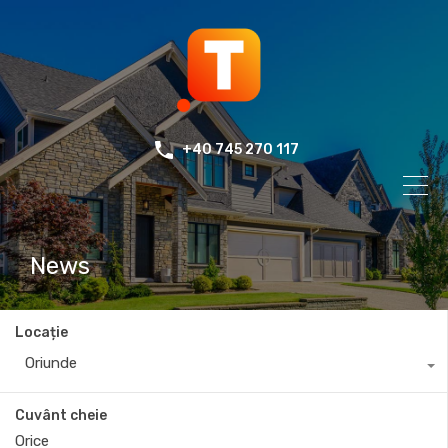
+40 745 270 117
News
Locație
Oriunde
Cuvânt cheie