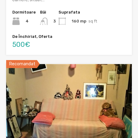
Dormitoare
Băi
Suprafata
4
160 mp
sq ft
3
De Închiriat, Oferta
500€
Recomandat