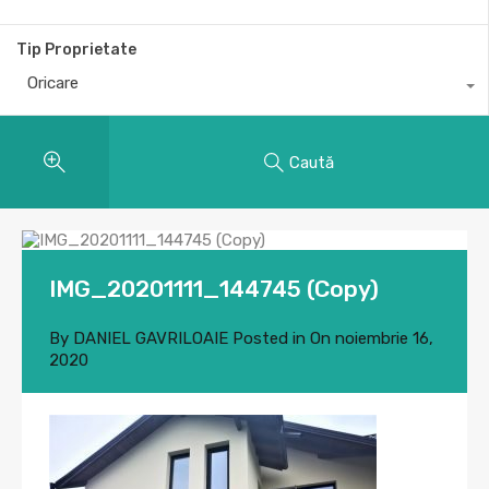
Tip Proprietate
Oricare
Caută
IMG_20201111_144745 (Copy)
By
DANIEL GAVRILOAIE
Posted in On
noiembrie 16,
2020