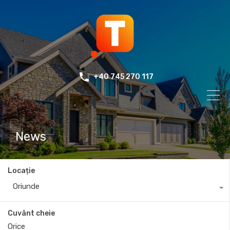
+40 745 270 117
News
Locație
Oriunde
Cuvânt cheie