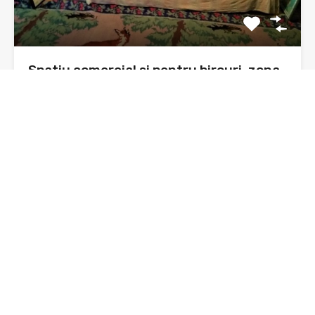
Spatiu comercial si pentru birouri, zona
Orion, parter bloc, 41 mp
Se doreste vanzarea unui spatiu comercial sau pentru
birouri, situat…
Băi
Suprafata
47 mp construiti
sq ft
1
De Vânzare
36,500€