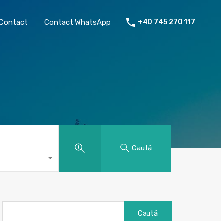
chiriat
Despre mine
Contact
Contact WhatsApp
Contact
Contact WhatsApp
+40 745 270 117
Caută
Caută
după: