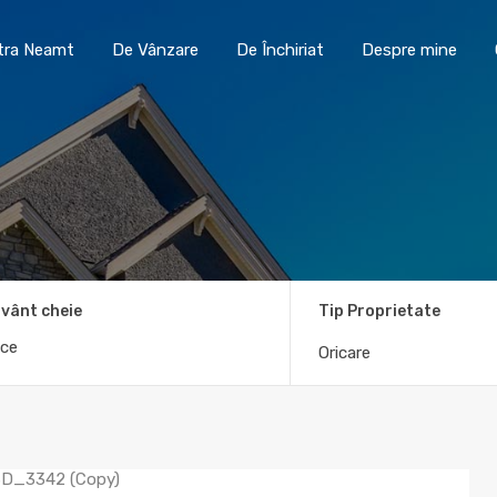
Toma Imobiliare Piatra Neamt
De Vânzare
De În
atra Neamt
De Vânzare
De Închiriat
Despre mine
vânt cheie
Tip Proprietate
Oricare