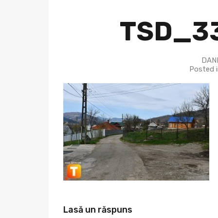
TSD_33
DANI
Posted 
Lasă un răspuns