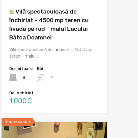
Vilă spectaculoasă de
închiriat – 4500 mp teren cu
livadă pe rod – malul Lacului
Bâtca Doamnei
Vilă spectaculoasă de închiriat – 4500 mp
teren – malul…
Dormitoare
Băi
3
4
De Închiriat
1,000€
Recomandat