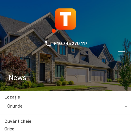
+40 745 270 117
News
Locație
Oriunde
Cuvânt cheie