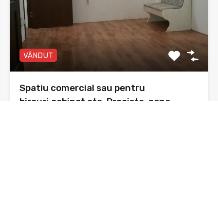
VÂNDUT
Spatiu comercial sau pentru
birouri,cabinet etc. Precista, zona
Agricola international
Spațiu comercial , Piatra Neamț, cartier Precista, zona
Agricola…
Băi
Suprafata
41 mp utili
sq ft
1
De Vânzare
35,000€ negociabil