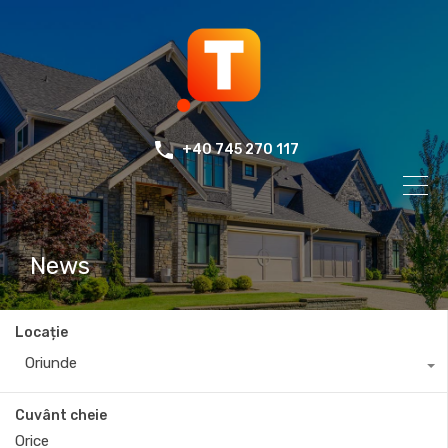
+40 745 270 117
News
Locație
Oriunde
Cuvânt cheie