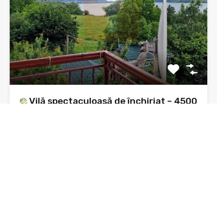
Vilă spectaculoasă de închiriat – 4500
mp teren cu livadă pe rod – malul
Lacului Bâtca Doamnei
Vilă spectaculoasă de închiriat – 4500 mp teren – malul…
Dormitoare
Băi
3
4
De Închiriat