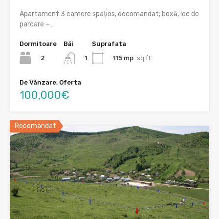
Apartament 3 camere spațios, decomandat, boxă, loc de
parcare –…
Dormitoare
Băi
Suprafata
2
115 mp
sq ft
1
De Vânzare, Oferta
100,000€
Recomandat