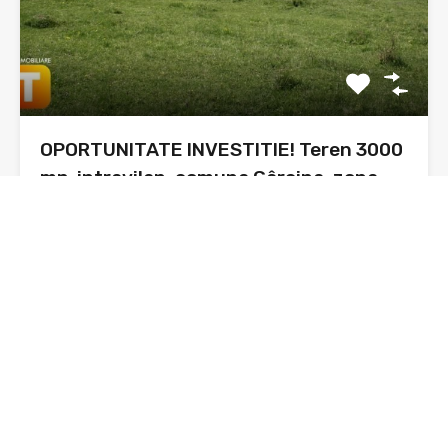
OPORTUNITATE INVESTITIE! Teren 3000
mp, intravilan, comuna Gârcina, zona
Oprișeni
Prezentare: Astăzi vă prezint o oportunitate pentru
investiție și anume…
Suprafata
3000 mp
sq ft
De Vânzare
21,000€