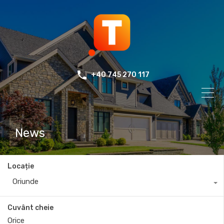
+40 745 270 117
News
Locație
Oriunde
Cuvânt cheie