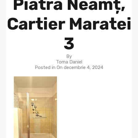
Piatra Neamț,
Cartier Maratei
3
By
Toma Daniel
Posted in On
decembrie 4, 2024