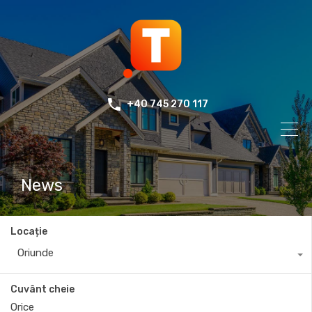
+40 745 270 117
News
Locație
Oriunde
Cuvânt cheie