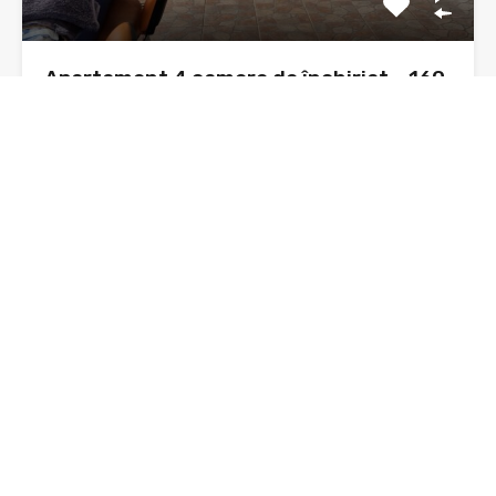
Apartament 4 camere de închiriat – 160
mp, vilă, zonă Ursuleți, Neamț
Disponibil spre închiriere, un apartament spațios cu 4
camere, situat…
Dormitoare
Băi
Suprafata
4
160 mp
sq ft
3
De Închiriat, Oferta
500€