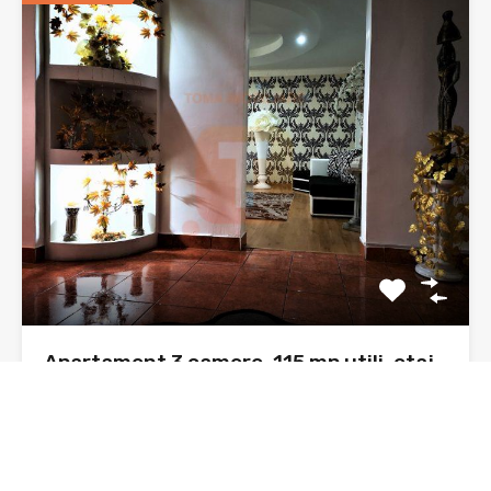
Apartament 3 camere, 115 mp utili, etaj
4/4 acoperit, zona Liceului Cartianu
Apartament 3 camere spațios, decomandat, boxă, loc de
parcare –…