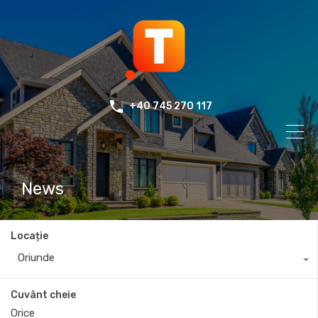
+40 745 270 117
News
Locație
Oriunde
Cuvânt cheie