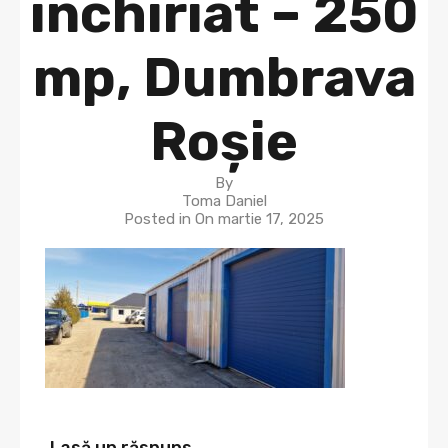
închiriat – 250
mp, Dumbrava
Roșie
By
Toma Daniel
Posted in On
martie 17, 2025