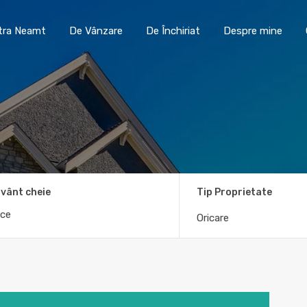
Toma Imobiliare Piatra Neamt
De Vânzare
De În
atra Neamt
De Vânzare
De Închiriat
Despre mine
vânt cheie
Tip Proprietate
Oricare