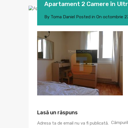
Apartament 2 Camere în Ultr
By
Toma Daniel
Posted in On
octombrie 2
Lasă un răspuns
Câmpuril
Adresa ta de email nu va fi publicată.