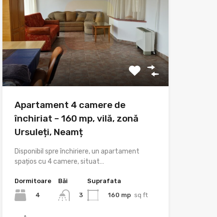
Apartament 4 camere de
închiriat – 160 mp, vilă, zonă
Ursuleți, Neamț
Disponibil spre închiriere, un apartament
spațios cu 4 camere, situat…
Dormitoare
Băi
Suprafata
4
160 mp
sq ft
3