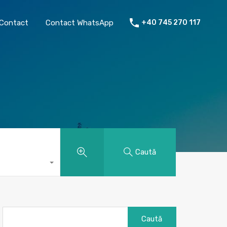
chiriat
Despre mine
Contact
Contact WhatsApp
Contact
Contact WhatsApp
+40 745 270 117
Caută
Caută
după: