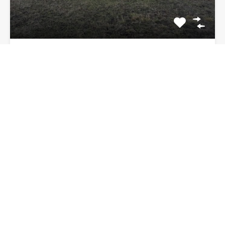
Teren 1878 mp, intravilan, com.
Alexandru cel Bun, sat Bistrita
Va propun spre vanzare un teren in suprafata de 1878…
Suprafata
1878
17 euro/mp
De Vânzare
32,000€