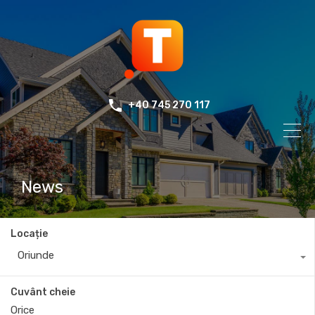
+40 745 270 117
News
Locație
Oriunde
Cuvânt cheie