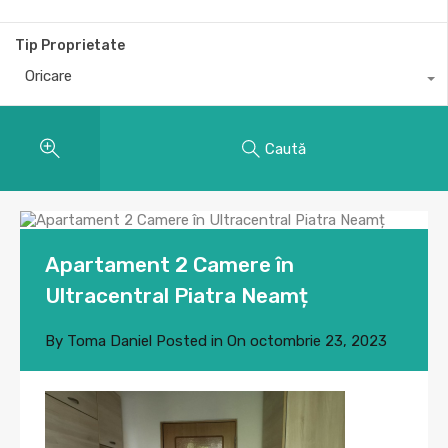
Tip Proprietate
Oricare
Caută
Apartament 2 Camere în
Ultracentral Piatra Neamț
By
Toma Daniel
Posted in On
octombrie 23, 2023