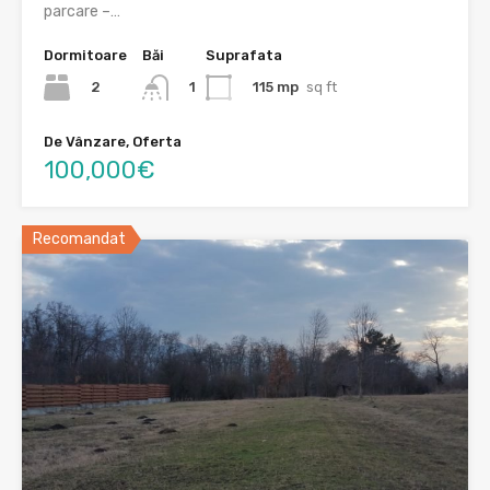
parcare –…
Dormitoare
Băi
Suprafata
2
115 mp
sq ft
1
De Vânzare, Oferta
100,000€
Recomandat