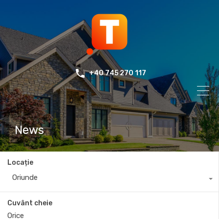
+40 745 270 117
News
Locație
Oriunde
Cuvânt cheie