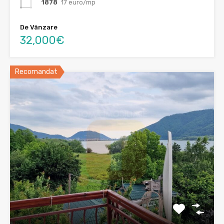
1878
17 euro/mp
De Vânzare
32,000€
Recomandat