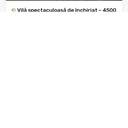
Vilă spectaculoasă de închiriat – 4500
mp teren cu livadă pe rod – malul
Lacului Bâtca Doamnei
Vilă spectaculoasă de închiriat – 4500 mp teren – malul…
Dormitoare
Băi
3
4
De Închiriat
1,000€
Daniel Toma - Toma Imobiliare Piatra Neamt