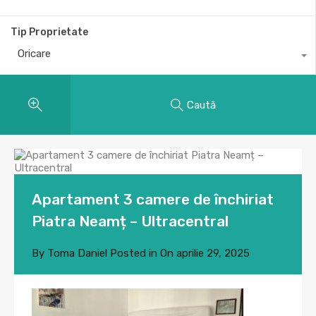
Tip Proprietate
Oricare
Caută
Apartament 3 camere de închiriat
Piatra Neamț – Ultracentral
By
Toma Daniel
Posted in On
aprilie 29, 2025