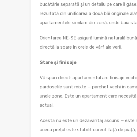
bucătărie separată și un detaliu pe care îl găse
rezultată din unificarea a două băi originale al
apartamentele similare din zonă, unde baia st
Orientarea NE-SE asigură lumină naturală bună î
directă la soare în orele de vârf ale verii.
Stare și finisaje
Vă spun direct: apartamentul are finisaje vechi
pardoselile sunt mixte — parchet vechi în camere
unele zone. Este un apartament care necesită
actual.
Acesta nu este un dezavantaj ascuns — este re
aceea prețul este stabilit corect față de piață