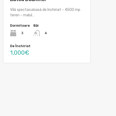
Vilă spectaculoasă de închiriat – 4500 mp
teren – malul…
Dormitoare
Băi
3
4
De Închiriat
1,000€