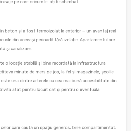
finisaje pe care oricum le-ați fi schimbat.
in beton și a fost termoizolat la exterior — un avantaj real
locurile din aceeași perioadă fără izolație. Apartamentul are
ă și canalizare.
e o locație stabilă și bine racordată la infrastructura
 câteva minute de mers pe jos, la fel și magazinele, școlile
i este una dintre arterele cu cea mai bună accesibilitate din
rivită atât pentru locuit cât și pentru o eventuală
 celor care caută un spațiu generos, bine compartimentat,