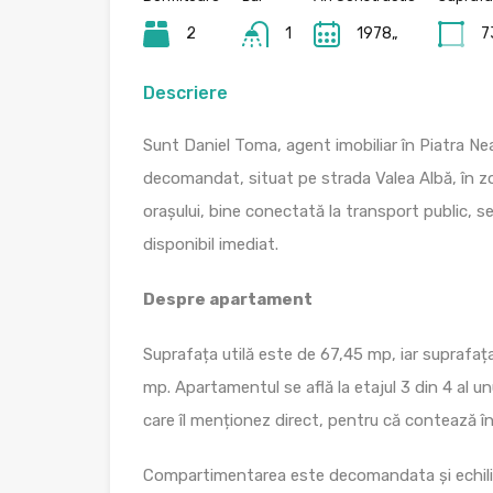
2
1
1978„
7
Descriere
Sunt Daniel Toma, agent imobiliar în Piatra N
decomandat, situat pe strada Valea Albă, în zo
orașului, bine conectată la transport public, ser
disponibil imediat.
Despre apartament
Suprafața utilă este de 67,45 mp, iar suprafaț
mp. Apartamentul se află la etajul 3 din 4 al un
care îl menționez direct, pentru că contează 
Compartimentarea este decomandata și echilibra