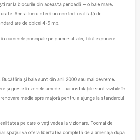
ști rar la blocurile din această perioadă — o baie mare,
ăturate. Acest lucru oferă un confort real față de
andard are de obicei 4-5 mp.
n camerele principale pe parcursul zilei, fără expunere
. Bucătăria și baia sunt din anii 2000 sau mai devreme,
 și gresie în zonele umede — iar instalațiile sunt vizibile în
 renovare medie spre majoră pentru a ajunge la standardul
alitatea pe care o veți vedea la vizionare. Tocmai de
, iar spațiul vă oferă libertatea completă de a amenaja după