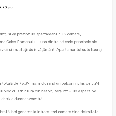
3,39
mp„
eamț, și vă prezint un apartament cu 3 camere,
na Calea Romanului — una dintre arterele principale ale
vicii și instituții de învățământ. Apartamentul este liber și
a totală de 73,39 mp, incluzând un balcon închis de 5,94
ui bloc cu structură din beton, fără lift — un aspect pe
în decizia dumneavoastră.
tă: hol generos la intrare, trei camere bine delimitate,