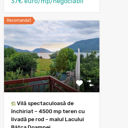
37€ euro/mp/negociabil
Recomandat
Vilă spectaculoasă de
închiriat – 4500 mp teren cu
livadă pe rod – malul Lacului
Bâtca Doamnei