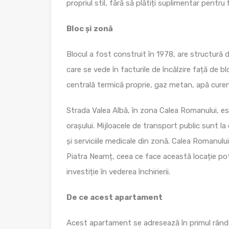
propriul stil, fără să plătiți suplimentar pentru 
Bloc și zonă
Blocul a fost construit în 1978, are structură d
care se vede în facturile de încălzire față de b
centrală termică proprie, gaz metan, apă curent
Strada Valea Albă, în zona Calea Romanului, est
orașului. Mijloacele de transport public sunt la
și serviciile medicale din zonă. Calea Romanulu
Piatra Neamț, ceea ce face această locație pot
investiție în vederea închirierii.
De ce acest apartament
Acest apartament se adresează în primul rând