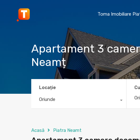
Toma Imobiliare Pi
Apartament 3 camere
Neamț
Locație
Cu
Oriunde
Acasă
Piatra Neamt