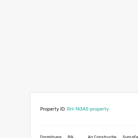
Property ID:
RH-14343-property
Dormitoare
Băi
An Constructie
Suprafa