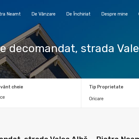
Toma Imobiliare Piatra Neamt
De Vânzare
De În
atra Neamt
De Vânzare
De Închiriat
Despre mine
 decomandat, strada Valea
vânt cheie
Tip Proprietate
Oricare