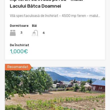
Lacului Bâtca Doamnei
Vilă spectaculoasă de închiriat – 4500 mp teren – malul…
Dormitoare
Băi
3
4
De Închiriat
1,000€
Recomandat