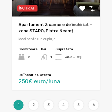
ÎNCHIRIAT!
Apartament 3 camere de închiriat –
zona STARO, Piatra Neamț
Ideal pentru un cuplu, o…
Dormitoare
Băi
Suprafata
mp
2
38.8 „
1
De Închiriat, Oferta
250€ euro/luna
1
2
3
4
5
6