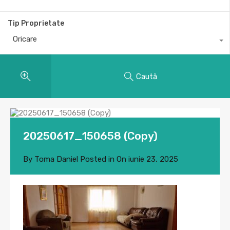
Tip Proprietate
Oricare
Caută
20250617_150658 (Copy)
By
Toma Daniel
Posted in On
iunie 23, 2025