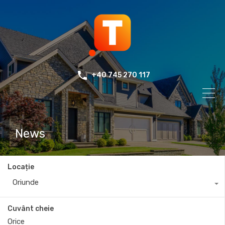
+40 745 270 117
News
Locație
Oriunde
Cuvânt cheie