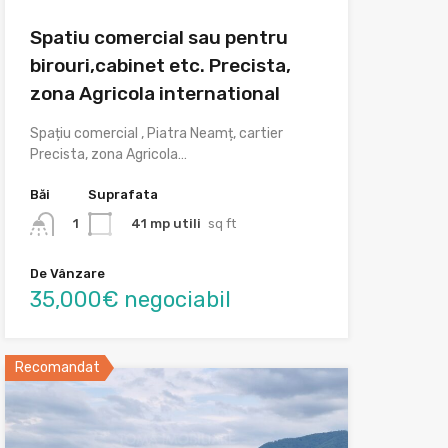
Spatiu comercial sau pentru
birouri,cabinet etc. Precista,
zona Agricola international
Spațiu comercial , Piatra Neamț, cartier
Precista, zona Agricola…
Băi
Suprafata
41 mp utili
sq ft
1
De Vânzare
35,000€ negociabil
Recomandat