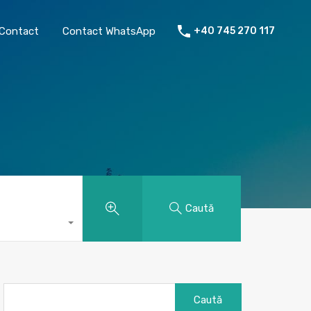
chiriat
Despre mine
Contact
Contact WhatsApp
Contact
Contact WhatsApp
+40 745 270 117
Caută
Caută
după: