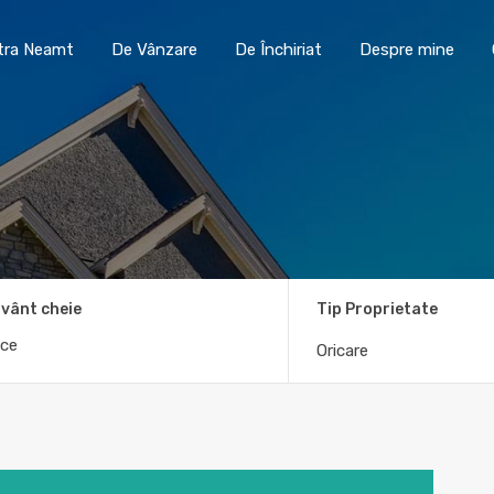
Toma Imobiliare Piatra Neamt
De Vânzare
De În
atra Neamt
De Vânzare
De Închiriat
Despre mine
vânt cheie
Tip Proprietate
Oricare