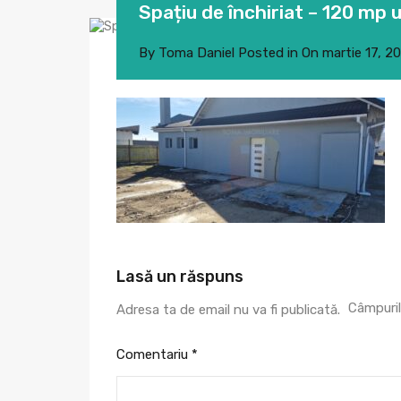
Spațiu de închiriat – 120 mp u
By
Toma Daniel
Posted in On
martie 17, 2
Lasă un răspuns
Câmpuril
Adresa ta de email nu va fi publicată.
Comentariu
*