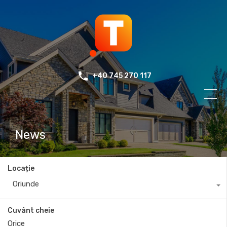
+40 745 270 117
News
Locație
Oriunde
Cuvânt cheie