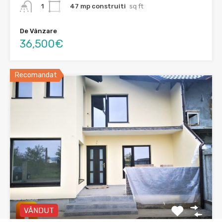
47 mp construiti
sq ft
1
De Vânzare
36,500€
Recomandat
VÂNDUT