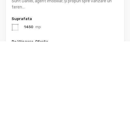
Sunt Daniel, agent imobiliar, și propun spre vânzare un
teren…
Suprafata
1450
mp
De Vânzare, Oferta
37€ euro/mp/negociabil
Recomandat