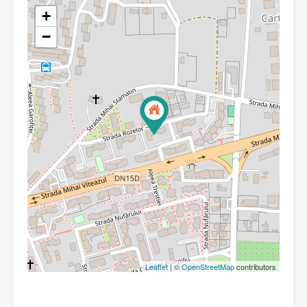
+
−
Leaflet
| ©
OpenStreetMap
contributors