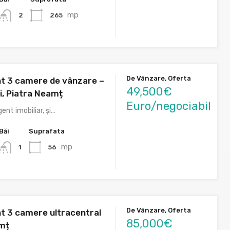
mp
265
2
De Vânzare, Oferta
t 3 camere de vânzare –
49,500€
, Piatra Neamț
Euro/negociabil
ent imobiliar, și…
Băi
Suprafata
mp
56
1
De Vânzare, Oferta
 3 camere ultracentral
85,000€
mț