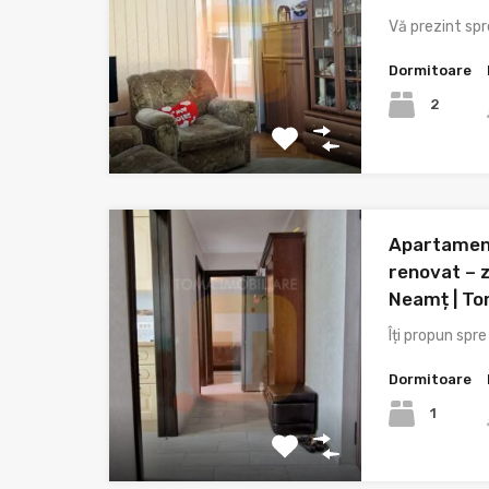
Vă prezint sp
Dormitoare
2
Apartamen
renovat – z
Neamț | To
Îți propun spr
Dormitoare
1