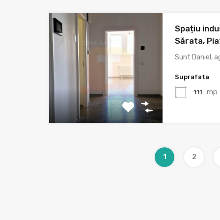
Spațiu indus
Sărata, Pi
Sunt Daniel, ag
Suprafata
mp
111
1
2