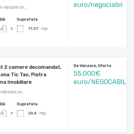
euro/negociabil
re vânzare un…
Băi
Suprafata
mp
71.07
1
De Vânzare, Oferta
t 2 camere decomandat,
55,000€
ona Tic Tac, Piatra
euro/NEGOCABIL
ma Imobiliare
e vânzare un…
Băi
Suprafata
mp
39,4
1