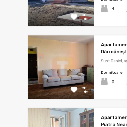
4
Apartamen
Dărmănești
Sunt Daniel, ag
Dormitoare
2
Apartament
Piatra Nea