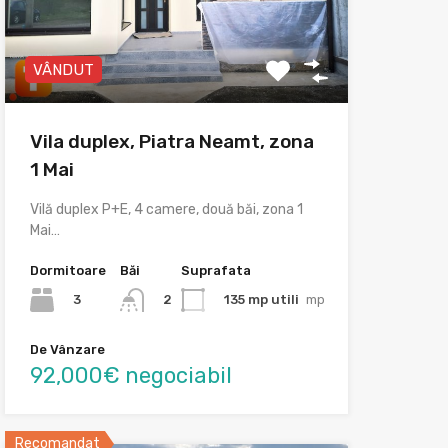
VÂNDUT
Vila duplex, Piatra Neamt, zona
1 Mai
Vilă duplex P+E, 4 camere, două băi, zona 1
Mai…
Dormitoare
Băi
Suprafata
3
135 mp utili
mp
2
De Vânzare
92,000€ negociabil
Recomandat