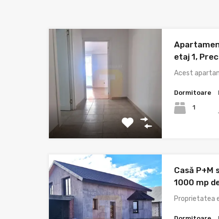
Apartamen
etaj 1, Prec
Acest aparta
Dormitoare
1
Casă P+M s
1000 mp de
Proprietatea e
Dormitoare