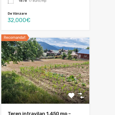
1878
17 euro/mp
De Vânzare
32,000€
Recomandat
Teren intravilan 1.450 mp –