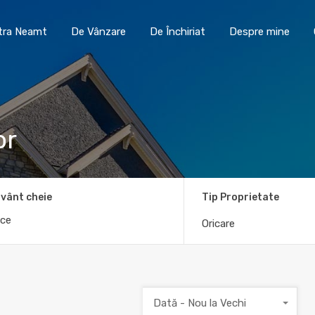
Toma Imobiliare Piatra Neamt
De Vânzare
De În
atra Neamt
De Vânzare
De Închiriat
Despre mine
or
vânt cheie
Tip Proprietate
Oricare
Dată - Nou la Vechi