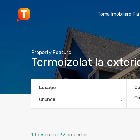
Toma Imobiliare Pi
Property Feature
Termoizolat la exteri
Locație
Cu
Oriunde
1
to
6
out of
32
properties