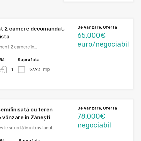
De Vânzare, Oferta
t 2 camere decomandat,
65,000€
ista
euro/negociabil
ment 2 camere în…
Băi
Suprafata
mp
57.93
1
De Vânzare, Oferta
emifinisată cu teren
78,000€
 vânzare în Zănești
negociabil
ste situată în intravilanul…
Băi
Suprafata