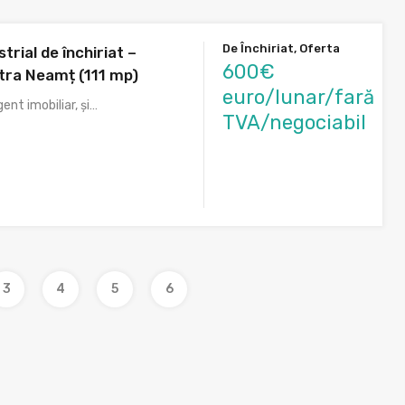
De Închiriat, Oferta
trial de închiriat –
600€
atra Neamț (111 mp)
euro/lunar/fară
ent imobiliar, și…
TVA/negociabil
3
4
5
6